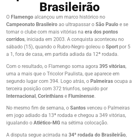
Brasileirão
O
Flamengo
alcançou um marco histórico no
Campeonato Brasileiro
ao ultrapassar o
São Paulo
e se
tornar o clube com mais vitórias na
era dos pontos
corridos
, iniciada em 2003. A conquista aconteceu no
sábado (15), quando o Rubro-Negro goleou o
Sport
por 5
a 1, fora de casa, em partida adiada da 12ª rodada.
Com o resultado, o Flamengo soma agora
395 vitórias
,
uma a mais que o Tricolor Paulista, que aparece em
segundo lugar com 394. Logo atrás, o
Palmeiras
ocupa a
terceira posição com 372 triunfos, seguido por
Internacional
,
Corinthians
e
Fluminense
.
No mesmo fim de semana, o
Santos
venceu o Palmeiras
em jogo adiado da 13ª rodada e chegou a 349 vitórias,
igualando o
Atlético-MG
na sétima colocação.
A disputa segue acirrada na
34ª rodada do Brasileirão
,