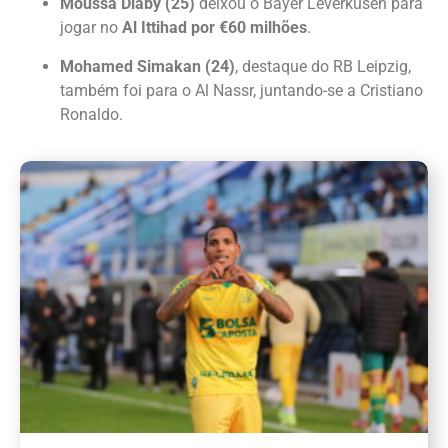
Moussa Diaby (25)
deixou o Bayer Leverkusen para
jogar no
Al Ittihad por €60 milhões
.
Mohamed Simakan (24)
, destaque do RB Leipzig,
também foi para o Al Nassr, juntando-se a Cristiano
Ronaldo.