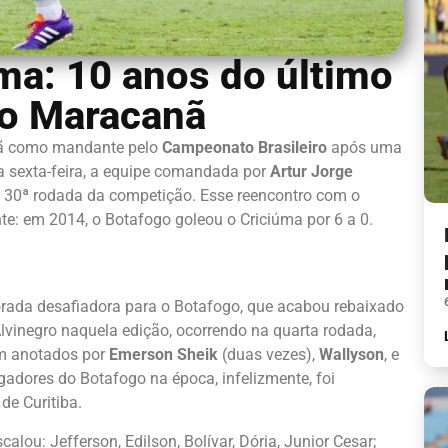
ma: 10 anos do último
no Maracanã
nã como mandante pelo
Campeonato Brasileiro
após uma
a sexta-feira, a equipe comandada por
Artur Jorge
 30ª rodada da competição. Esse reencontro com o
te: em 2014, o Botafogo goleou o Criciúma por 6 a 0.
ada desafiadora para o Botafogo, que acabou rebaixado
 Alvinegro naquela edição, ocorrendo na quarta rodada,
am anotados por
Emerson Sheik
(duas vezes),
Wallyson
, e
ogadores do Botafogo na época, infelizmente, foi
e Curitiba.
scalou: Jefferson, Edilson, Bolívar, Dória, Junior Cesar;