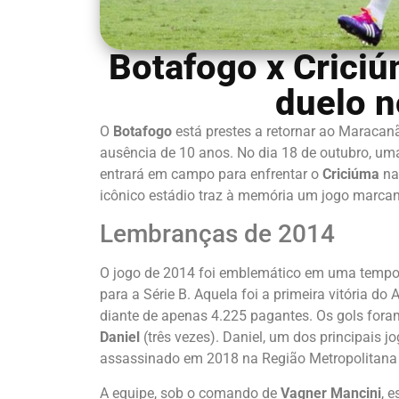
Botafogo x Criciú
duelo 
O
Botafogo
está prestes a retornar ao Maraca
ausência de 10 anos. No dia 18 de outubro, um
entrará em campo para enfrentar o
Criciúma
na
icônico estádio traz à memória um jogo marcan
Lembranças de 2014
O jogo de 2014 foi emblemático em uma tempor
para a Série B. Aquela foi a primeira vitória do
diante de apenas 4.225 pagantes. Os gols for
Daniel
(três vezes). Daniel, um dos principais j
assassinado em 2018 na Região Metropolitana d
A equipe, sob o comando de
Vagner Mancini
, e