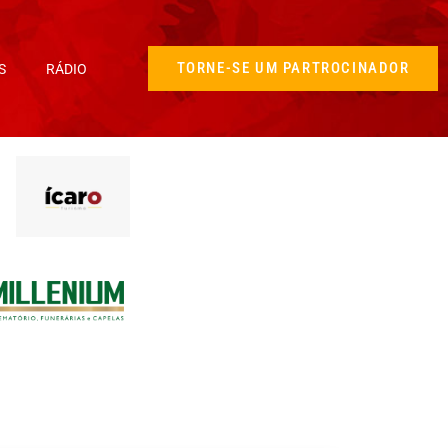
TORNE-SE UM PARTROCINADOR
S
RÁDIO