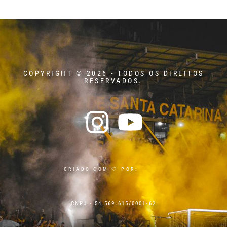
COPYRIGHT © 2026 - TODOS OS DIREITOS
RESERVADOS.
CRIADO COM 🤍 POR:
CNPJ - 54.569.615/0001-62