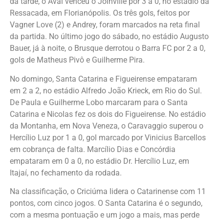
da tarde, o Avaí venceu o Joinville por 3 a 0, no estádio da
Ressacada, em Florianópolis. Os três gols, feitos por
Vagner Love (2) e Andrey, foram marcados na reta final
da partida. No último jogo do sábado, no estádio Augusto
Bauer, já à noite, o Brusque derrotou o Barra FC por 2 a 0,
gols de Matheus Pivô e Guilherme Pira.
No domingo, Santa Catarina e Figueirense empataram
em 2 a 2, no estádio Alfredo João Krieck, em Rio do Sul.
De Paula e Guilherme Lobo marcaram para o Santa
Catarina e Nicolas fez os dois do Figueirense. No estádio
da Montanha, em Nova Veneza, o Caravaggio superou o
Hercílio Luz por 1 a 0, gol marcado por Vinicius Barcellos
em cobrança de falta. Marcílio Dias e Concórdia
empataram em 0 a 0, no estádio Dr. Hercílio Luz, em
Itajaí, no fechamento da rodada.
Na classificação, o Criciúma lidera o Catarinense com 11
pontos, com cinco jogos. O Santa Catarina é o segundo,
com a mesma pontuação e um jogo a mais, mas perde