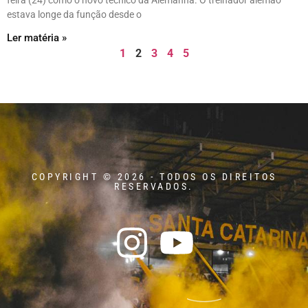
estava longe da função desde o
Ler matéria »
1
2
3
4
5
COPYRIGHT © 2026 - TODOS OS DIREITOS
RESERVADOS.