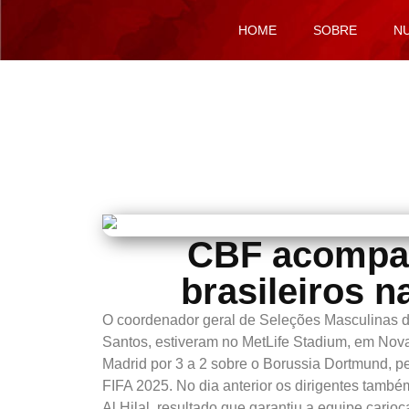
HOME
SOBRE
N
CBF acompa
brasileiros 
O coordenador geral de Seleções Masculinas d
Santos, estiveram no MetLife Stadium, em Nova
Madrid por 3 a 2 sobre o Borussia Dortmund, p
FIFA 2025. No dia anterior os dirigentes tamb
Al Hilal, resultado que garantiu a equipe carioc