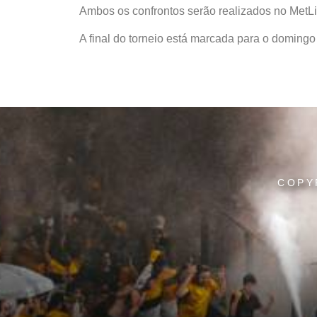
Ambos os confrontos serão realizados no MetL
A final do torneio está marcada para o doming
COPY