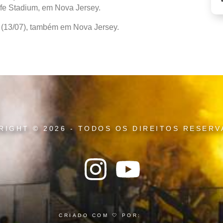
ife Stadium, em Nova Jersey.
o (13/07), também em Nova Jersey.
RIGHT © 2026 - TODOS OS DIREITOS RESERV
CRIADO COM 🤍 POR: