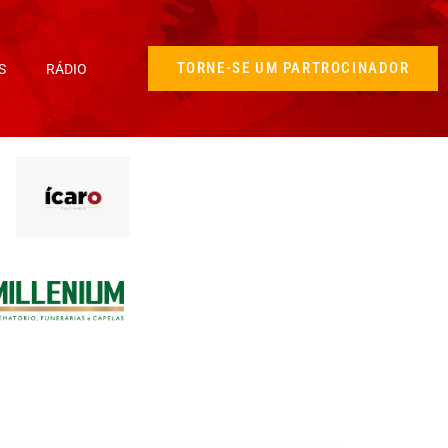
TORNE-SE UM PARTROCINADOR
S
RÁDIO