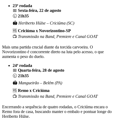
23ª rodada
📅
Sexta-feira, 22 de agosto
🕤
21h35
🏟️
Heriberto Hülse – Criciúma (SC)
🆚
Criciúma x Novorizontino-SP
📺
Transmissão na Band, Premiere e Canal GOAT
Mais uma partida crucial diante da torcida carvoeira. O
Novorizontino é concorrente direto na luta pelo acesso, o que
aumenta o peso do duelo.
24ª rodada
📅
Quarta-feira, 28 de agosto
🕤
21h35
🏟️
Mangueirão – Belém (PA)
🆚
Remo x Criciúma
📺
Transmissão na Band, Premiere e Canal GOAT
Encerrando a sequência de quatro rodadas, o Criciúma encara o
Remo fora de casa, buscando manter o embalo e pontuar longe do
Heriberto Hülse.