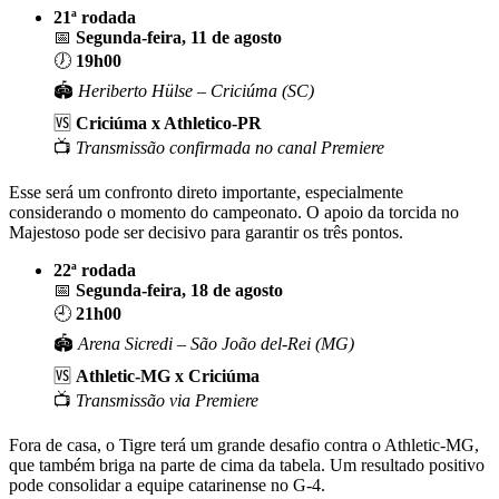
21ª rodada
📅
Segunda-feira, 11 de agosto
🕖
19h00
🏟️
Heriberto Hülse – Criciúma (SC)
🆚
Criciúma x Athletico-PR
📺
Transmissão confirmada no canal Premiere
Esse será um confronto direto importante, especialmente
considerando o momento do campeonato. O apoio da torcida no
Majestoso pode ser decisivo para garantir os três pontos.
22ª rodada
📅
Segunda-feira, 18 de agosto
🕘
21h00
🏟️
Arena Sicredi – São João del-Rei (MG)
🆚
Athletic-MG x Criciúma
📺
Transmissão via Premiere
Fora de casa, o Tigre terá um grande desafio contra o Athletic-MG,
que também briga na parte de cima da tabela. Um resultado positivo
pode consolidar a equipe catarinense no G-4.