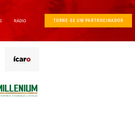
TORNE-SE UM PARTROCINADOR
S
RÁDIO