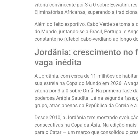
vitória convincente por 3 a 0 sobre Eswatini, r
Eliminatórias Africanas, superando a tradicion
Além do feito esportivo, Cabo Verde se torna a
do Mundo, juntando-se a Brasil, Portugal e Ang
constante no futebol cabo-verdiano ao longo do
Jordânia: crescimento no 
vaga inédita
A Jordânia, com cerca de 11 milhões de habita
sua estreia na Copa do Mundo em 2026. A vaga
vitória por 3 a 0 sobre Omã. Na primeira fase d
poderosa Arábia Saudita. Já na segunda fase, g
grupo, atrás apenas da República da Coreia e à
Desde 2010, a Jordânia tem mostrado evolução s
consecutivas na Copa da Ásia. Na edição mais r
para o Catar — um marco que consolidou o cre