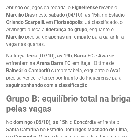
Abrindo os jogos da rodada, o
Figueirense
recebe o
Marcílio Dias
neste
sábado (04/10), às 15h
, no
Estádio
Orlando Scarpelli
, em
Florianópolis
. Já classificado, o
Alvinegro busca a
liderança do grupo
, enquanto o
Marcílio
precisa de
apenas um empate
para garantir a
vaga nas quartas.
Na
terça-feira (07/10), às 19h
,
Barra FC
e
Avaí
se
enfrentam na
Arena Barra FC
, em
Itajaí
. O time de
Balneário Camboriú
cumpre tabela, enquanto o
Avaí
precisa vencer e torcer por triunfo do Figueirense para
seguir sonhando com a classificação
.
Grupo B: equilíbrio total na briga
pelas vagas
No
domingo (05/10), às 15h
, o
Concórdia
enfrenta o
Santa Catarina
no
Estádio Domingos Machado de Lima
,
em
Concórdia
. O time da casa precisa da vitória para se