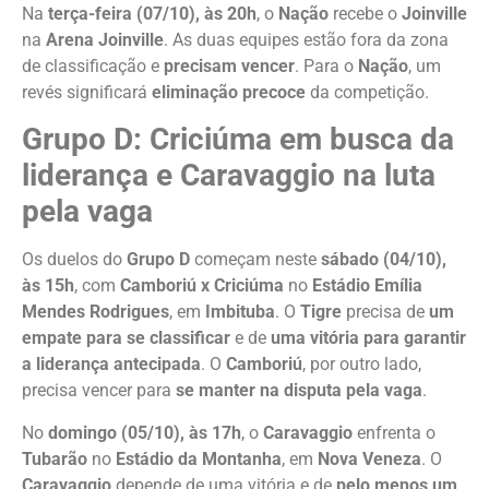
Na
terça-feira (07/10), às 20h
, o
Nação
recebe o
Joinville
na
Arena Joinville
. As duas equipes estão fora da zona
de classificação e
precisam vencer
. Para o
Nação
, um
revés significará
eliminação precoce
da competição.
Grupo D: Criciúma em busca da
liderança e Caravaggio na luta
pela vaga
Os duelos do
Grupo D
começam neste
sábado (04/10),
às 15h
, com
Camboriú x Criciúma
no
Estádio Emília
Mendes Rodrigues
, em
Imbituba
. O
Tigre
precisa de
um
empate para se classificar
e de
uma vitória para garantir
a liderança antecipada
. O
Camboriú
, por outro lado,
precisa vencer para
se manter na disputa pela vaga
.
No
domingo (05/10), às 17h
, o
Caravaggio
enfrenta o
Tubarão
no
Estádio da Montanha
, em
Nova Veneza
. O
Caravaggio
depende de uma vitória e de
pelo menos um