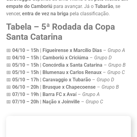
empate do Camboriú
para avançar. Já o
Tubarão
, se
vencer,
entra de vez na briga
pela classificação.
Tabela – 5ª Rodada da Copa
Santa Catarina
📅
04/10 – 15h
|
Figueirense x Marcílio Dias
–
Grupo A
📅
04/10 – 15h
|
Camboriú x Criciúma
–
Grupo D
📅
05/10 – 15h
|
Concórdia x Santa Catarina
–
Grupo B
📅
05/10 – 15h
|
Blumenau x Carlos Renaux
–
Grupo C
📅
05/10 – 17h
|
Caravaggio x Tubarão
–
Grupo D
📅
06/10 – 20h
|
Brusque x Chapecoense
–
Grupo B
📅
07/10 – 19h
|
Barra FC x Avaí
–
Grupo A
📅
07/10 – 20h
|
Nação x Joinville
–
Grupo C