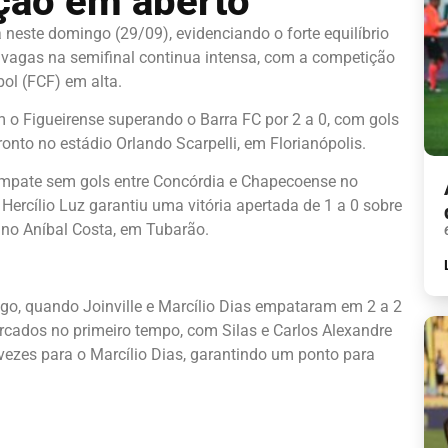
ação em aberto
neste domingo (29/09), evidenciando o forte equilíbrio
o vagas na semifinal continua intensa, com a competição
ol (FCF) em alta.
om o Figueirense superando o Barra FC por 2 a 0, com gols
nto no estádio Orlando Scarpelli, em Florianópolis.
empate sem gols entre Concórdia e Chapecoense no
ercílio Luz garantiu uma vitória apertada de 1 a 0 sobre
no Aníbal Costa, em Tubarão.
o, quando Joinville e Marcílio Dias empataram em 2 a 2
rcados no primeiro tempo, com Silas e Carlos Alexandre
vezes para o Marcílio Dias, garantindo um ponto para