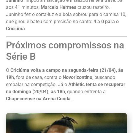
Juninho
limpou a marcação e finalizou rente à trave. Já
aos 41 minutos,
Marcelo Hermes
cruzou rasteiro,
Juninho fez o corta-luz e a bola sobrou para o camisa 10,
que girou e bateu com precisão no canto:
4 a 0 para o
Criciúma
.
Próximos compromissos na
Série B
O
Criciúma volta a campo na segunda-feira (21/04), às
19h
, fora de casa, contra o
Novorizontino
, buscando
embalar na competição. Já o
Athletic tenta se recuperar
no domingo (20/04), às 18h
, quando enfrenta a
Chapecoense na Arena Condá
.