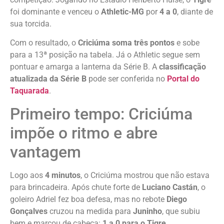
foi dominante e venceu o
Athletic-MG
por
4 a 0
, diante de
sua torcida.
Com o resultado, o
Criciúma soma três pontos
e sobe
para a 13ª posição na tabela. Já o Athletic segue sem
pontuar e amarga a lanterna da Série B. A
classificação
atualizada da Série B
pode ser conferida no
Portal do
Taquarada
.
Primeiro tempo: Criciúma
impõe o ritmo e abre
vantagem
Logo aos
4 minutos
, o Criciúma mostrou que não estava
para brincadeira. Após chute forte de
Luciano Castán
, o
goleiro Adriel fez boa defesa, mas no rebote
Diego
Gonçalves
cruzou na medida para
Juninho
, que subiu
bem e marcou de cabeça:
1 a 0 para o Tigre
.