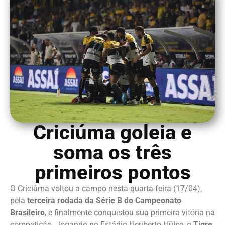
Criciúma goleia e
soma os três
primeiros pontos
O Criciúma voltou a campo nesta quarta-feira (17/04),
pela
terceira rodada da Série B do Campeonato
Brasileiro
, e finalmente conquistou sua primeira vitória na
competição. Jogando no Estádio Heriberto Hülse, o
Tigre