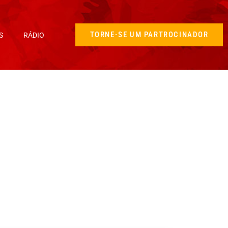
TORNE-SE UM PARTROCINADOR
S
RÁDIO