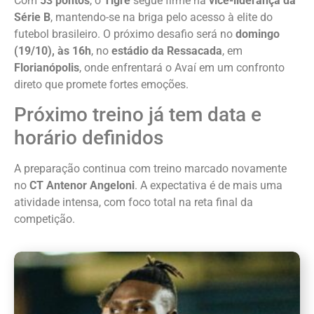
Com
53 pontos
, o
Tigre
segue firme na
vice-liderança da
Série B
, mantendo-se na briga pelo acesso à elite do
futebol brasileiro. O próximo desafio será no
domingo
(19/10), às 16h
, no
estádio da Ressacada
, em
Florianópolis
, onde enfrentará o Avaí em um confronto
direto que promete fortes emoções.
Próximo treino já tem data e
horário definidos
A preparação continua com treino marcado novamente
no
CT Antenor Angeloni
. A expectativa é de mais uma
atividade intensa, com foco total na reta final da
competição.