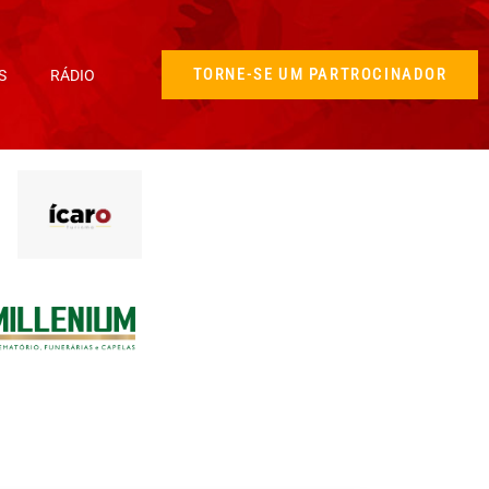
TORNE-SE UM PARTROCINADOR
S
RÁDIO