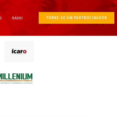
TORNE-SE UM PARTROCINADOR
S
RÁDIO