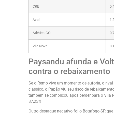
CRB
5,
Avaí
1,
Atlético-GO
0,
Vila Nova
0,
Paysandu afunda e Volt
contra o rebaixamento
Se o Remo vive um momento de euforia, o riva
clássico, o Papão viu seu risco de rebaixamen
também se complicou após perder para o Vila 
87,23%.
Outro destaque negativo foi o Botafogo-SP, q