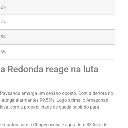
42%
27%
75%
16%
a Redonda reage na luta
l Paysandu amarga um cenário oposto. Com a derrota no
to atingir alarmantes 99,53%. Logo acima, o Amazonas
Nova, com a probabilidade de queda subindo para
ue empatou com a Chapecoense e agora tem 83,65% de