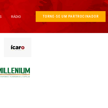
TORNE-SE UM PARTROCINADOR
S
RÁDIO