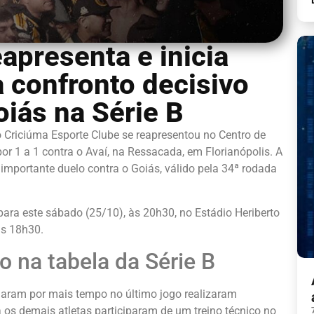
apresenta e inicia
 confronto decisivo
oiás na Série B
o Criciúma Esporte Clube se reapresentou no Centro de
r 1 a 1 contra o Avaí, na Ressacada, em Florianópolis. A
 importante duelo contra o Goiás, válido pela 34ª rodada
para este sábado (25/10), às 20h30, no Estádio Heriberto
as 18h30.
o na tabela da Série B
uaram por mais tempo no último jogo realizaram
 os demais atletas participaram de um treino técnico no