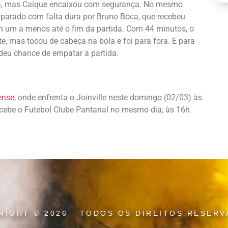
alta, mas Caíque encaixou com segurança. No mesmo
parado com falta dura por Bruno Boca, que recebeu
om um a menos até o fim da partida. Com 44 minutos, o
e, mas tocou de cabeça na bola e foi para fora. E para
rdeu chance de empatar a partida.
ense
, onde enfrenta o Joinville neste domingo (02/03) às
recebe o Futebol Clube Pantanal no mesmo dia, às 16h.
RIGHT © 2026 - TODOS OS DIREITOS RESERV