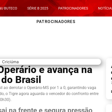
NU BUTECO
SÉRIE B 2025
PATROCINADORES
NOTÍCIA
PATROCINADORES
Operário e avança na
do Brasil
l ao derrotar o Operário-MS por 1 a 0, garantindo vaga
o, o Tigre agora aguarda o vencedor do confronto entre
20h30).
ai na frente e segura pressão