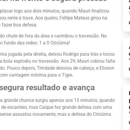
placar logo aos dois minutos, quando Mauri finalizou
u rente à trave. Aos quatro, Fellipe Mateus girou na
a fazer boa defesa.
ndo chute de fora da área e carimbou o travessão. No
 o fundo das redes: 1 a 0 Criciúma!
a jogada pela direita, deixou Rodrigo para trás e tocou
a bola explodiu no travessão. Aos 29, Mauri cobrou falta
o. Pouco depois, Trindade desviou de cabeça, e Elisson
u com vantagem mínima para o Tigre.
segura resultado e avança
ra grande chance surgiu apenas aos 15 minutos, quando
 de escanteio, mas Caíque fez grande defesa com uma
ossense assustou novamente, mas a defesa do Criciúma