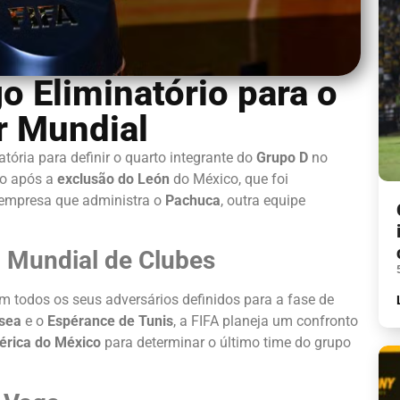
o Eliminatório para o
r Mundial
tória para definir o quarto integrante do
Grupo D
no
to após a
exclusão do León
do México, que foi
 empresa que administra o
Pachuca
, outra equipe
 Mundial de Clubes
m todos os seus adversários definidos para a fase de
sea
e o
Espérance de Tunis
, a FIFA planeja um confronto
rica do México
para determinar o último time do grupo