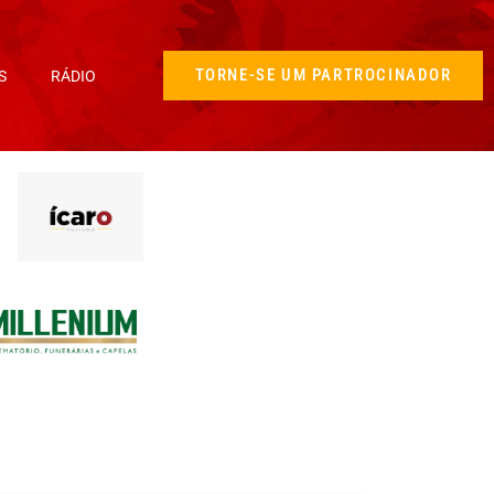
TORNE-SE UM PARTROCINADOR
S
RÁDIO