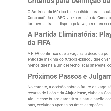
Critérios para Definição d
O
América do México
foi escolhido para disput
Concacaf
. Já o
LAFC
, vice-campeão da
Concac
também entra na disputa pela vaga remanescen
A Partida Eliminatória: Pl
da FIFA
A
FIFA
confirmou que a vaga será decidida por
entidade máxima do futebol explicou que o vence
menos que haja um desfecho legal diferente, co
Próximos Passos e Julga
No entanto, a decisão sobre o futuro da vaga s
recurso do León e da
Alajuelense
, clube da Co
Alajuelense busca garantir sua participação c
país, excluindo apenas os times campeões.