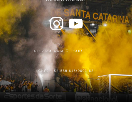
CRIADO COM 🤍 POR:
CNPJ - 54.569.615/0001-62