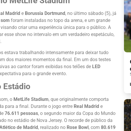
no MetLife Stadium
al Madrid
e
Borussia Dortmund
, no último sábado (5), já
e som
foram instaladas no topo da arena, e um grande
 visando criar uma experiência única para o público. A
mar esse show no intervalo em um verdadeiro espetáculo,
l
.
ios estava trabalhando intensamente para deixar tudo
 um dos maiores momentos da final. Em um dos testes
vas ao cantor foram exibidas nos telões de
LED
xpectativa para o grande evento.
 Estádio
 som, o
MetLife Stadium
, que originalmente comporta
a para a final. Durante o jogo entre
Real Madrid
e
 de
76.611 pessoas
, o segundo maior da Copa do Mundo
rado no estádio de Nova Jersey. O recorde de público da
Atlético de Madrid
, realizado no
Rose Bowl
, com
80.619