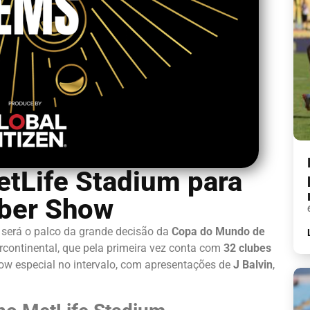
etLife Stadium para
ber Show
, será o palco da grande decisão da
Copa do Mundo de
rcontinental, que pela primeira vez conta com
32 clubes
how especial no intervalo, com apresentações de
J Balvin
,