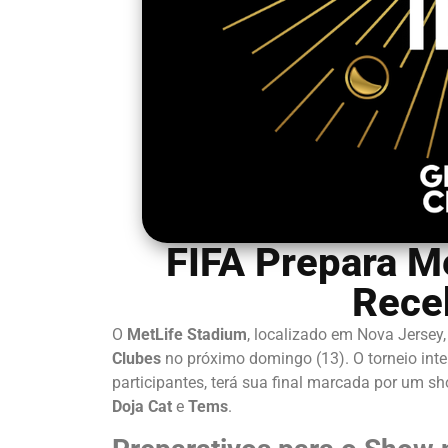
FIFA Prepara M
Rece
O
MetLife Stadium
, localizado em Nova Jersey
Clubes
no próximo domingo (13). O torneio inte
participantes, terá sua final marcada por um s
Doja Cat
e
Tems
.