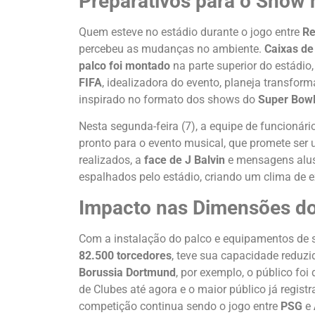
Preparativos para o Show 
Quem esteve no estádio durante o jogo entre
Re
percebeu as mudanças no ambiente.
Caixas d
palco foi montado
na parte superior do estádio,
FIFA
, idealizadora do evento, planeja transfor
inspirado no formato dos shows do
Super Bow
Nesta segunda-feira (7), a equipe de funcionár
pronto para o evento musical, que promete ser
realizados, a
face de J Balvin
e mensagens alusi
espalhados pelo estádio, criando um clima de e
Impacto nas Dimensões do
Com a instalação do palco e equipamentos de
82.500 torcedores
, teve sua capacidade reduzid
Borussia Dortmund
, por exemplo, o público foi
de Clubes até agora e o maior público já regist
competição continua sendo o jogo entre
PSG
e