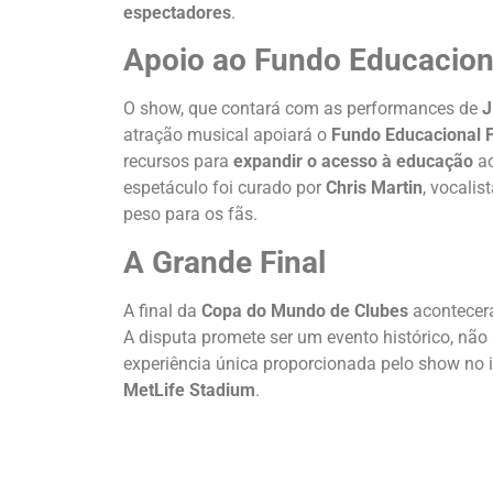
espectadores
.
Apoio ao Fundo Educaciona
O show, que contará com as performances de
J
atração musical apoiará o
Fundo Educacional F
recursos para
expandir o acesso à educação
ao
espetáculo foi curado por
Chris Martin
, vocali
peso para os fãs.
A Grande Final
A final da
Copa do Mundo de Clubes
acontecer
A disputa promete ser um evento histórico, não
experiência única proporcionada pelo show no in
MetLife Stadium
.