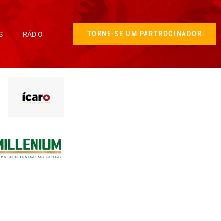
TORNE-SE UM PARTROCINADOR
S
RÁDIO