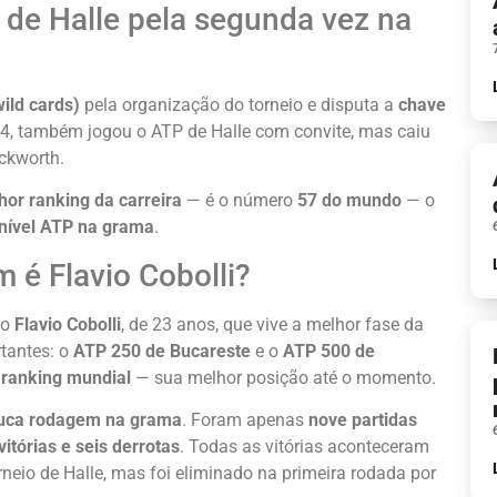
de Halle pela segunda vez na
wild cards)
pela organização do torneio e disputa a
chave
4, também jogou o ATP de Halle com convite, mas caiu
ckworth.
hor ranking da carreira
— é o número
57 do mundo
— o
 nível ATP na grama
.
m é Flavio Cobolli?
no
Flavio Cobolli
, de 23 anos, que vive a melhor fase da
rtantes: o
ATP 250 de Bucareste
e o
ATP 500 de
 ranking mundial
— sua melhor posição até o momento.
uca rodagem na grama
. Foram apenas
nove partidas
vitórias e seis derrotas
. Todas as vitórias aconteceram
neio de Halle, mas foi eliminado na primeira rodada por