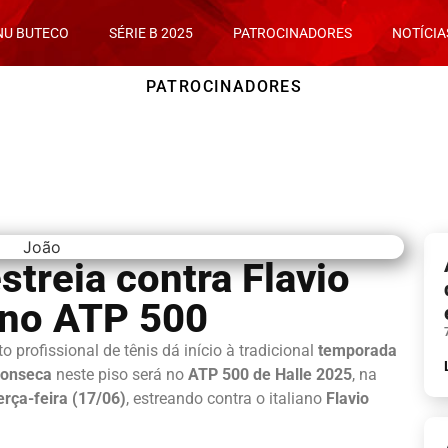
NU BUTECO
SÉRIE B 2025
PATROCINADORES
NOTÍCIA
PATROCINADORES
treia contra Flavio
 no ATP 500
 profissional de tênis dá início à tradicional
temporada
Fonseca
neste piso será no
ATP 500 de Halle 2025
, na
erça-feira (17/06)
, estreando contra o italiano
Flavio