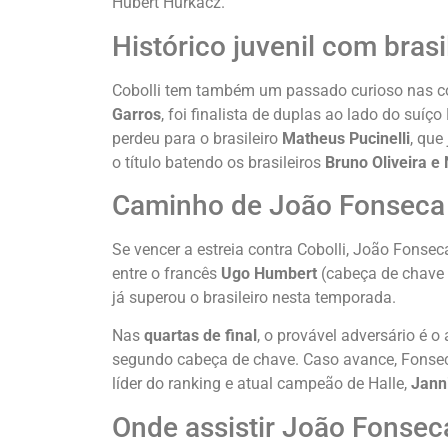
Hubert Hurkacz.
Histórico juvenil com brasi
Cobolli tem também um passado curioso nas co
Garros
, foi finalista de duplas ao lado do suíç
perdeu para o brasileiro
Matheus Pucinelli
, que
o título batendo os brasileiros
Bruno Oliveira e
Caminho de João Fonseca 
Se vencer a estreia contra Cobolli, João Fonse
entre o francês
Ugo Humbert
(cabeça de chave
já superou o brasileiro nesta temporada.
Nas
quartas de final
, o provável adversário é 
segundo cabeça de chave. Caso avance, Fonse
líder do ranking e atual campeão de Halle,
Jann
Onde assistir João Fonseca