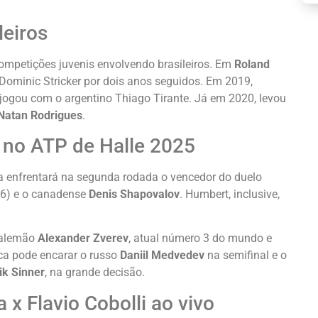
leiros
mpetições juvenis envolvendo brasileiros. Em
Roland
o Dominic Stricker por dois anos seguidos. Em 2019,
 jogou com o argentino Thiago Tirante. Já em 2020, levou
 Natan Rodrigues
.
no ATP de Halle 2025
ca enfrentará na segunda rodada o vencedor do duelo
 6) e o canadense
Denis Shapovalov
. Humbert, inclusive,
o alemão
Alexander Zverev
, atual número 3 do mundo e
ca pode encarar o russo
Daniil Medvedev
na semifinal e o
ik Sinner
, na grande decisão.
 x Flavio Cobolli ao vivo