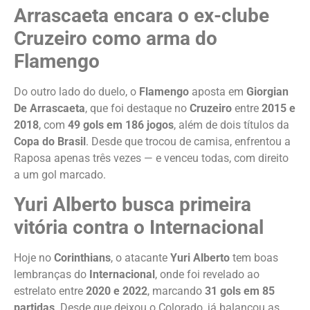
Arrascaeta encara o ex-clube
Cruzeiro como arma do
Flamengo
Do outro lado do duelo, o
Flamengo
aposta em
Giorgian
De Arrascaeta
, que foi destaque no
Cruzeiro
entre
2015 e
2018
, com
49 gols em 186 jogos
, além de dois títulos da
Copa do Brasil
. Desde que trocou de camisa, enfrentou a
Raposa apenas três vezes — e venceu todas, com direito
a um gol marcado.
Yuri Alberto busca primeira
vitória contra o Internacional
Hoje no
Corinthians
, o atacante
Yuri Alberto
tem boas
lembranças do
Internacional
, onde foi revelado ao
estrelato entre
2020 e 2022
, marcando
31 gols em 85
partidas
. Desde que deixou o Colorado, já balançou as