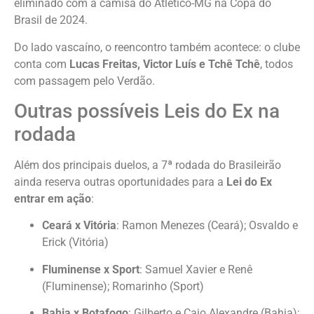
eliminado com a camisa do Atlético-MG na Copa do
Brasil de 2024.
Do lado vascaíno, o reencontro também acontece: o clube
conta com
Lucas Freitas, Victor Luís e Tchê Tchê
, todos
com passagem pelo Verdão.
Outras possíveis Leis do Ex na
rodada
Além dos principais duelos, a 7ª rodada do Brasileirão
ainda reserva outras oportunidades para a
Lei do Ex
entrar em ação
:
Ceará x Vitória
: Ramon Menezes (Ceará); Osvaldo e
Erick (Vitória)
Fluminense x Sport
: Samuel Xavier e Renê
(Fluminense); Romarinho (Sport)
Bahia x Botafogo
: Gilberto e Caio Alexandre (Bahia);