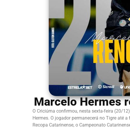
Marcelo Hermes r
O Criciúma confirmou, nesta sexta-feira (20/12)
Hermes. O jogador permanecerá no Tigre até a f
Recopa Catarinense, o Campeonato Catarinense,