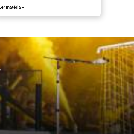
Ler matéria »
S.