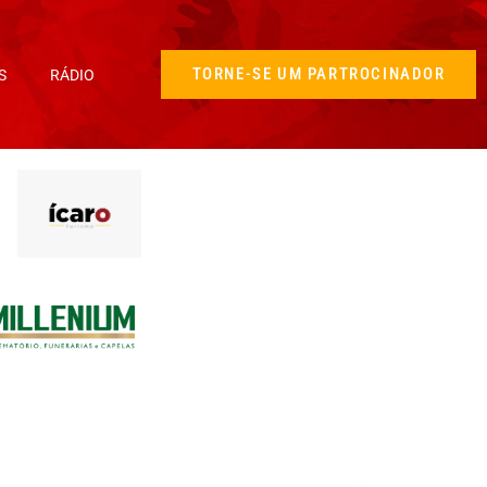
TORNE-SE UM PARTROCINADOR
S
RÁDIO