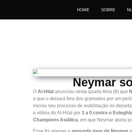
HOME
SOBRE
N
Neymar so
O
Al-Hilal
anunciou nesta quarta-feira (6) que
N
o que o deixará fora dos gramados por um per
iniciou seu processo de reabilitação no depart
a vitória do Al-Hilal por
3 a 0 contra o Esteghla
Champions Asiática
, em que Neymar atuou po
Esse foi apenas o
segundo jogo de Neymar
a