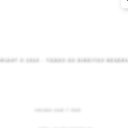
RIGHT © 2026 - TODOS OS DIREITOS RESERV
CRIADO COM 🤍 POR: