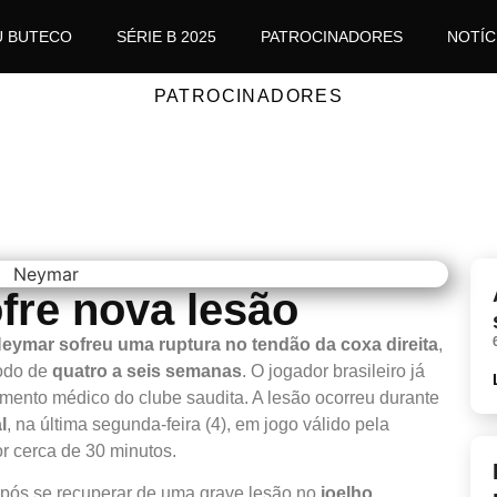
U BUTECO
SÉRIE B 2025
PATROCINADORES
NOTÍC
PATROCINADORES
fre nova lesão
eymar sofreu uma ruptura no tendão da coxa direita
,
íodo de
quatro a seis semanas
. O jogador brasileiro já
amento médico do clube saudita. A lesão ocorreu durante
l
, na última segunda-feira (4), em jogo válido pela
r cerca de 30 minutos.
pós se recuperar de uma grave lesão no
joelho