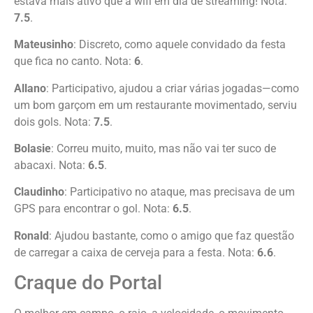
estava mais ativo que a wifi em dia de streaming! Nota:
7.5
.
Mateusinho
: Discreto, como aquele convidado da festa
que fica no canto. Nota:
6
.
Allano
: Participativo, ajudou a criar várias jogadas—como
um bom garçom em um restaurante movimentado, serviu
dois gols. Nota:
7.5
.
Bolasie
: Correu muito, muito, mas não vai ter suco de
abacaxi. Nota:
6.5
.
Claudinho
: Participativo no ataque, mas precisava de um
GPS para encontrar o gol. Nota:
6.5
.
Ronald
: Ajudou bastante, como o amigo que faz questão
de carregar a caixa de cerveja para a festa. Nota:
6.6
.
Craque do Portal