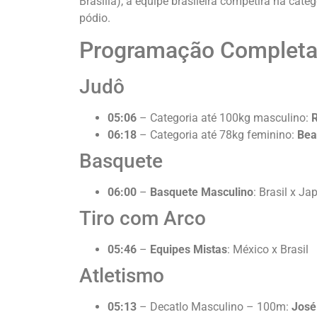
Brasília), a equipe brasileira competirá na cate
pódio.
Programação Complet
Judô
05:06
– Categoria até 100kg masculino:
R
06:18
– Categoria até 78kg feminino:
Bea
Basquete
06:00
–
Basquete Masculino
: Brasil x Ja
Tiro com Arco
05:46
–
Equipes Mistas
: México x Brasil
Atletismo
05:13
– Decatlo Masculino – 100m:
José