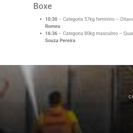
Boxe
10:30
– Categoria 57kg feminino – Oitava
Romeu
16:36
– Categoria 80kg masculino – Quar
Souza Pereira
C