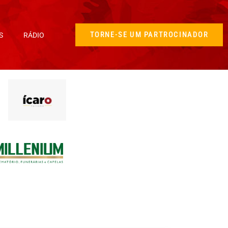
TORNE-SE UM PARTROCINADOR
S
RÁDIO