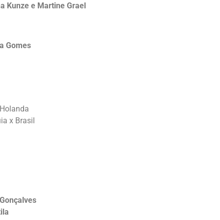
a Kunze e Martine Grael
la Gomes
x Holanda
ia x Brasil
 Gonçalves
ila