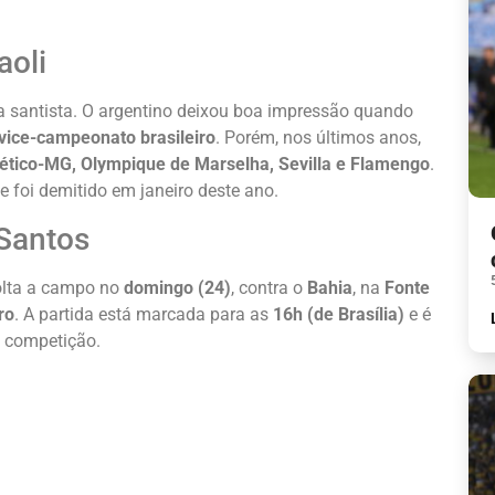
aoli
ia santista. O argentino deixou boa impressão quando
vice-campeonato brasileiro
. Porém, nos últimos anos,
lético-MG, Olympique de Marselha, Sevilla e Flamengo
.
de foi demitido em janeiro deste ano.
Santos
olta a campo no
domingo (24)
, contra o
Bahia
, na
Fonte
ro
. A partida está marcada para as
16h (de Brasília)
e é
a competição.