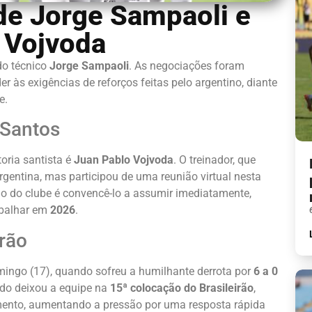
de Jorge Sampaoli e
 Vojvoda
do técnico
Jorge Sampaoli
. As negociações foram
 às exigências de reforços feitas pelo argentino, diante
e.
 Santos
oria santista é
Juan Pablo Vojvoda
. O treinador, que
Argentina, mas participou de uma reunião virtual nesta
ção do clube é convencê-lo a assumir imediatamente,
rabalhar em
2026
.
irão
mingo (17), quando sofreu a humilhante derrota por
6 a 0
ado deixou a equipe na
15ª colocação do Brasileirão
,
ento, aumentando a pressão por uma resposta rápida