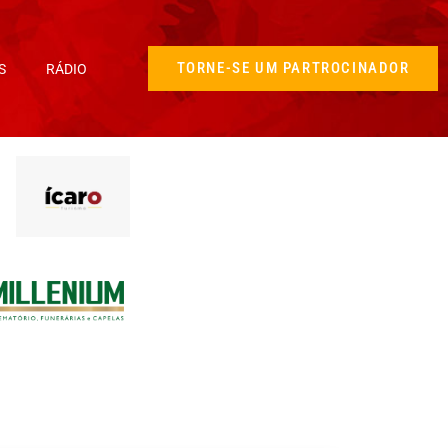
TORNE-SE UM PARTROCINADOR
S
RÁDIO