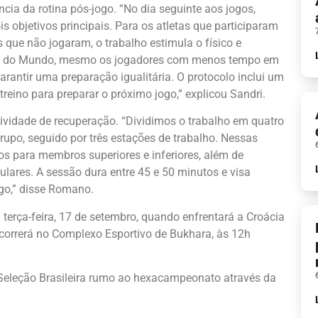
cia da rotina pós-jogo. “No dia seguinte aos jogos,
objetivos principais. Para os atletas que participaram
s que não jogaram, o trabalho estimula o físico e
Copa do Mundo, mesmo os jogadores com menos tempo em
antir uma preparação igualitária. O protocolo inclui um
reino para preparar o próximo jogo,” explicou Sandri.
ividade de recuperação. “Dividimos o trabalho em quatro
o, seguido por três estações de trabalho. Nessas
dos para membros superiores e inferiores, além de
lares. A sessão dura entre 45 e 50 minutos e visa
ogo,” disse Romano.
 terça-feira, 17 de setembro, quando enfrentará a Croácia
ocorrerá no Complexo Esportivo de Bukhara, às 12h
Seleção Brasileira rumo ao hexacampeonato através da