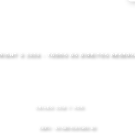
RIGHT © 2026 - TODOS OS DIREITOS RESERV
CRIADO COM 🤍 POR:
CNPJ - 54.569.615/0001-62