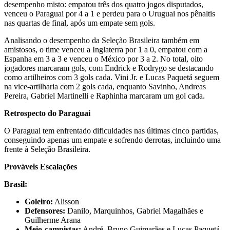
desempenho misto: empatou três dos quatro jogos disputados,
venceu o Paraguai por 4 a 1 e perdeu para o Uruguai nos pênaltis
nas quartas de final, após um empate sem gols.
Analisando o desempenho da Seleção Brasileira também em
amistosos, o time venceu a Inglaterra por 1 a 0, empatou com a
Espanha em 3 a 3 e venceu o México por 3 a 2. No total, oito
jogadores marcaram gols, com Endrick e Rodrygo se destacando
como artilheiros com 3 gols cada. Vini Jr. e Lucas Paquetá seguem
na vice-artilharia com 2 gols cada, enquanto Savinho, Andreas
Pereira, Gabriel Martinelli e Raphinha marcaram um gol cada.
Retrospecto do Paraguai
O Paraguai tem enfrentado dificuldades nas últimas cinco partidas,
conseguindo apenas um empate e sofrendo derrotas, incluindo uma
frente à Seleção Brasileira.
Prováveis Escalações
Brasil:
Goleiro:
Alisson
Defensores:
Danilo, Marquinhos, Gabriel Magalhães e
Guilherme Arana
Meio-campistas:
André, Bruno Guimarães e Lucas Paquetá