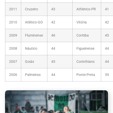
2011
Cruzeiro
43
Athletico-PR
41
2010
Atlético-GO
42
Vitória
42
2009
Fluminense
46
Coritiba
45
2008
Náutico
44
Figueirense
44
2007
Goiás
45
Corinthians
44
2006
Palmeiras
44
Ponte Preta
39