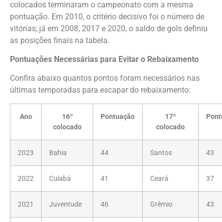
colocados terminaram o campeonato com a mesma
pontuação. Em 2010, o critério decisivo foi o número de
vitórias; já em 2008, 2017 e 2020, o saldo de gols definiu
as posições finais na tabela.
Pontuações Necessárias para Evitar o Rebaixamento
Confira abaixo quantos pontos foram necessários nas
últimas temporadas para escapar do rebaixamento:
Ano
16º
Pontuação
17º
Pont
colocado
colocado
2023
Bahia
44
Santos
43
2022
Cuiabá
41
Ceará
37
2021
Juventude
46
Grêmio
43