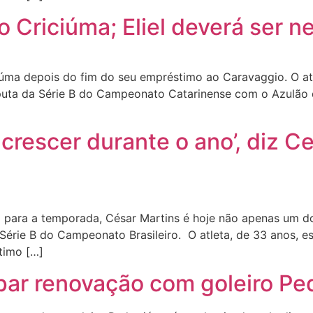
 Criciúma; Eliel deverá ser 
úma depois do fim do seu empréstimo ao Caravaggio. O atle
isputa da Série B do Campeonato Catarinense com o Azulão
crescer durante o ano’, diz C
 para a temporada, César Martins é hoje não apenas um do
rie B do Campeonato Brasileiro. O atleta, de 33 anos, e
timo […]
par renovação com goleiro Pe