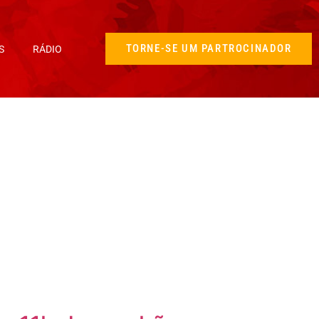
TORNE-SE UM PARTROCINADOR
S
RÁDIO