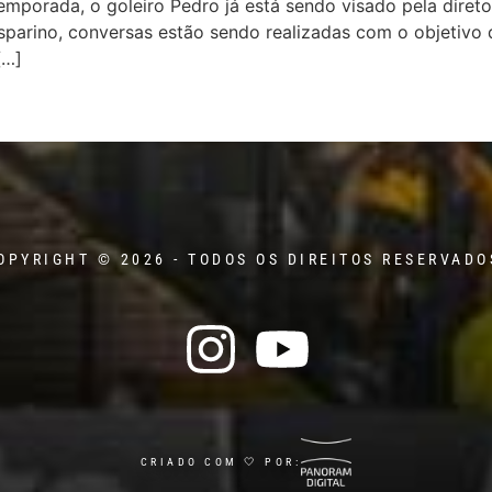
mporada, o goleiro Pedro já está sendo visado pela direto
parino, conversas estão sendo realizadas com o objetivo
[…]
OPYRIGHT © 2026 - TODOS OS DIREITOS RESERVADO
CRIADO COM 🤍 POR: